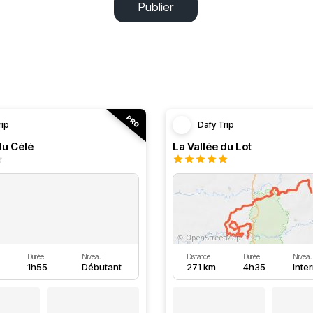
Publier
rip
Dafy Trip
du Célé
La Vallée du Lot
Durée
Niveau
Distance
Durée
Niveau
1h55
Débutant
271 km
4h35
Inte