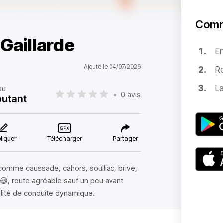
Comm
Gaillarde
E
Ajouté le 04/07/2026
Re
La
au
•
0 avis
utant
liquer
Télécharger
Partager
 comme caussade, cahors, soulliac, brive,
😅, route agréable sauf un peu avant
bilité de conduite dynamique.