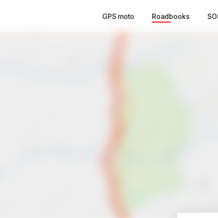
GPS moto
Roadbooks
SO