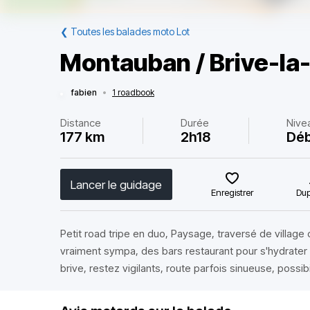
❮
Toutes les balades moto Lot
Montauban / Brive-la-
fabien
•
1 roadbook
Distance
Durée
Nive
177 km
2h18
Déb
Lancer le guidage
Enregistrer
Dup
Petit road tripe en duo, Paysage, traversé de village
vraiment sympa, des bars restaurant pour s'hydrater 
brive, restez vigilants, route parfois sinueuse, possi