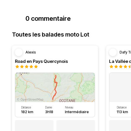
0 commentaire
Toutes les balades moto Lot
Alexis
Dafy T
Road en Pays Quercynois
La Vallée 
Distance
Durée
Niveau
Distance
182 km
3h18
Intermédiaire
113 km