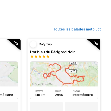
Toutes les balades moto Lot
Dafy Trip
L’or bleu du Périgord Noir
Distance
Durée
Niveau
rmédiaire
148 km
2h45
Intermédiaire