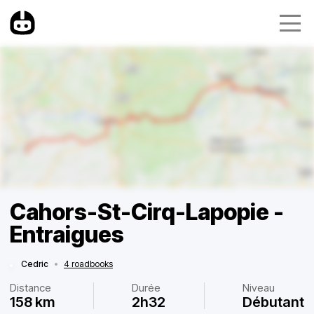
Cahors-St-Cirq-Lapopie -
Entraigues
Cedric
•
4 roadbooks
Distance
Durée
Niveau
158 km
2h32
Débutant