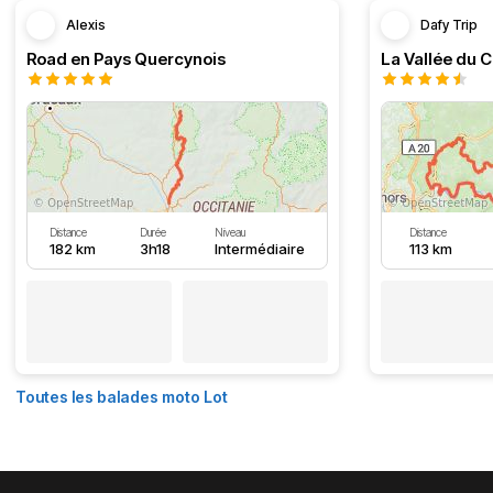
Alexis
Dafy Trip
Road en Pays Quercynois
La Vallée du C
Distance
Durée
Niveau
Distance
182 km
3h18
Intermédiaire
113 km
Toutes les balades moto Lot