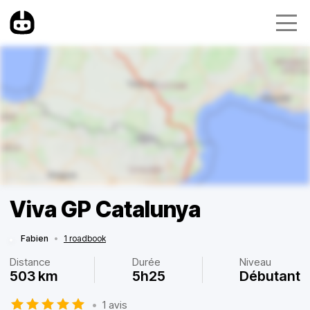
Viva GP Catalunya
Fabien
•
1 roadbook
Distance
Durée
Niveau
503 km
5h25
Débutant
•
1 avis