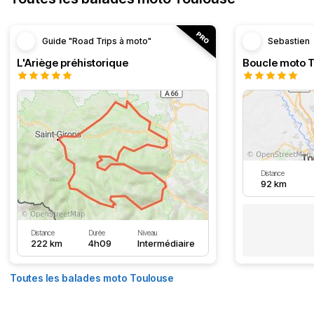
Guide "Road Trips à moto"
Sebastien
L'Ariège préhistorique
Distance
92 km
Distance
Durée
Niveau
222 km
4h09
Intermédiaire
Toutes les balades moto Toulouse