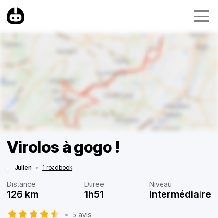
Virolos à gogo !
Julien
•
1 roadbook
Distance
Durée
Niveau
126 km
1h51
Intermédiaire
•
5 avis