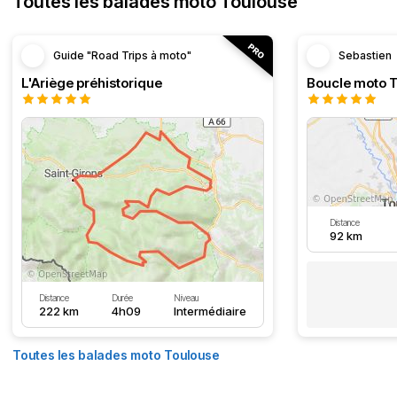
Toutes les balades moto Toulouse
Guide "Road Trips à moto"
Sebastien
L'Ariège préhistorique
Distance
92 km
Distance
Durée
Niveau
222 km
4h09
Intermédiaire
Toutes les balades moto Toulouse