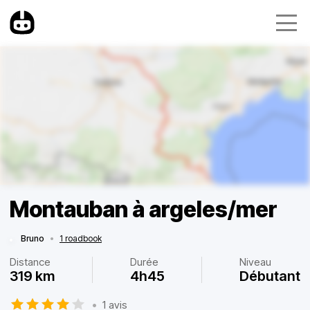
Montauban à argeles/mer
Bruno
•
1 roadbook
Distance
Durée
Niveau
319 km
4h45
Débutant
•
1 avis