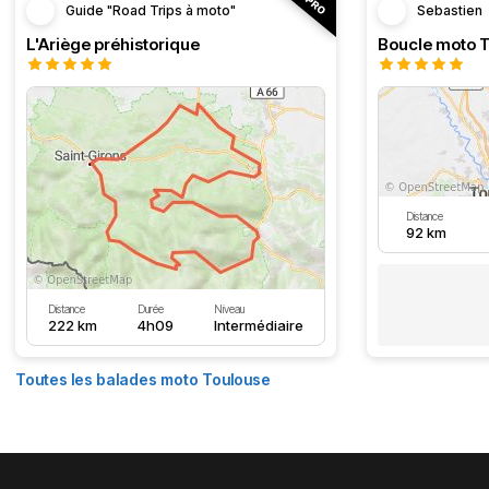
Guide "Road Trips à moto"
Sebastien
L'Ariège préhistorique
Distance
92 km
Distance
Durée
Niveau
222 km
4h09
Intermédiaire
Toutes les balades moto Toulouse