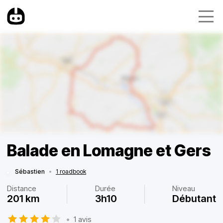
Balade en Lomagne et Gers
Sébastien
•
1 roadbook
Distance
Durée
Niveau
201 km
3h10
Débutant
•
1 avis