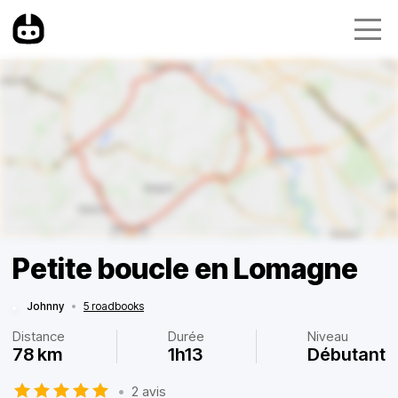
Petite boucle en Lomagne
Johnny
•
5 roadbooks
Distance
Durée
Niveau
78 km
1h13
Débutant
•
2 avis