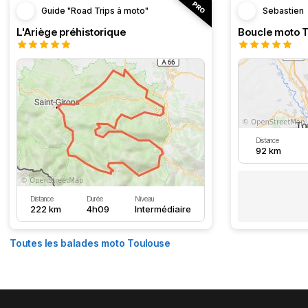
Guide "Road Trips à moto"
Sebastien
L'Ariège préhistorique
Distance
92 km
Distance
Durée
Niveau
222 km
4h09
Intermédiaire
Toutes les balades moto Toulouse