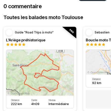
0 commentaire
Toutes les balades moto Toulouse
Guide "Road Trips à moto"
Sebastien
L'Ariège préhistorique
Distance
92 km
Distance
Durée
Niveau
222 km
4h09
Intermédiaire