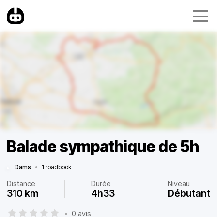
Balade sympathique de 5h
Dams
•
1 roadbook
Distance
Durée
Niveau
310 km
4h33
Débutant
•
0 avis