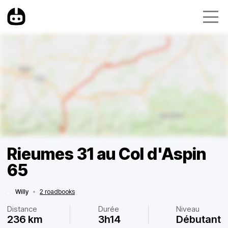
Rieumes 31 au Col d'Aspin
65
Willy
•
2 roadbooks
Distance
Durée
Niveau
236 km
3h14
Débutant