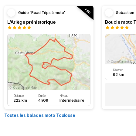
Guide "Road Trips à moto"
Sebastien
L'Ariège préhistorique
Distance
92 km
Distance
Durée
Niveau
222 km
4h09
Intermédiaire
Toutes les balades moto Toulouse