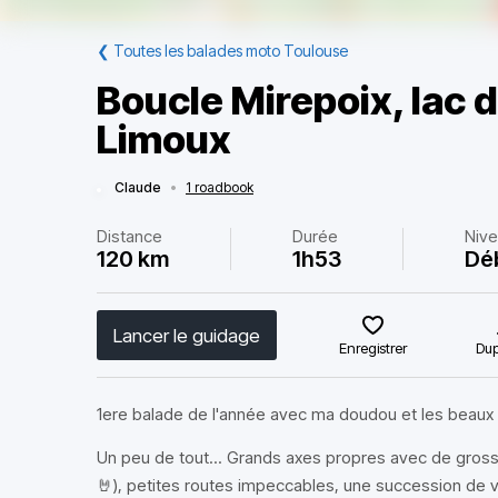
❮
Toutes les balades moto Toulouse
Boucle Mirepoix, lac 
Limoux
Claude
•
1 roadbook
Distance
Durée
Niv
120 km
1h53
Dé
Lancer le guidage
Enregistrer
Dup
1ere balade de l'année avec ma doudou et les beaux
Un peu de tout... Grands axes propres avec de grosses
🤘), petites routes impeccables, une succession de 