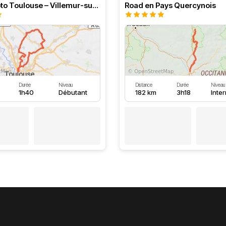
Boucle moto Toulouse – Villemur-sur-Tarn – Bessières
Road en Pays Quercynois
Durée
Niveau
Distance
Durée
Niveau
1h40
Débutant
182 km
3h18
Inte