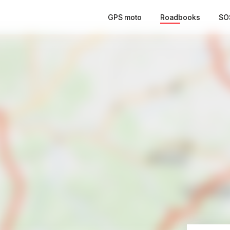
GPS moto
Roadbooks
SO