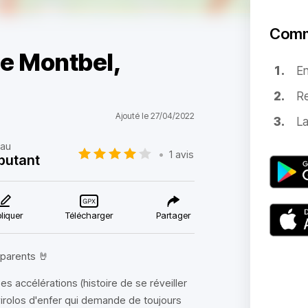
Comm
de Montbel,
E
Re
Ajouté le 27/04/2022
La
eau
•
1 avis
butant
liquer
Télécharger
Partager
 parents 🤘
 accélérations (histoire de se réveiller
virolos d'enfer qui demande de toujours