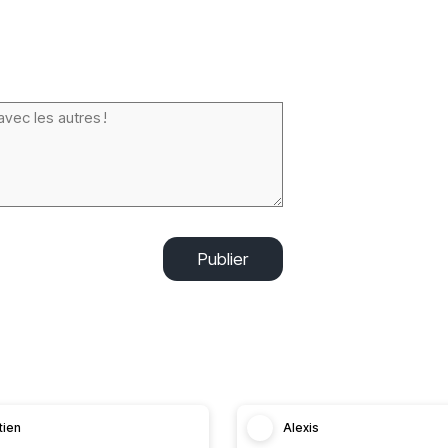
Publier
tien
Alexis