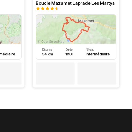
Boucle Mazamet Laprade Les Martys
Distance
Durée
Niveau
rmédiaire
54 km
1h01
Intermédiaire