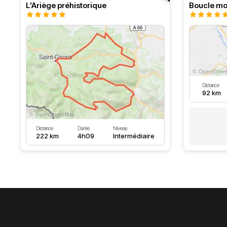
L'Ariège préhistorique
Distance
92 km
Distance
Durée
Niveau
222 km
4h09
Intermédiaire