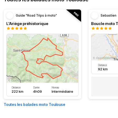
Guide "Road Trips à moto"
Sebastien
L'Ariège préhistorique
Distance
92 km
Distance
Durée
Niveau
222 km
4h09
Intermédiaire
Toutes les balades moto Toulouse