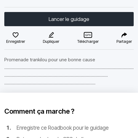
Lancer le guidage
Enregistrer
Dupliquer
Télécharger
Partager
Promenade trankilou pour une bonne cause
.........................................................................................................
....................................................................................
..........................................................................
Comment ça marche ?
Enregistre ce Roadbook pour le guidage