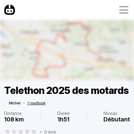
Telethon 2025 des motards
Michel
•
1 roadbook
Distance
Durée
Niveau
108 km
1h51
Débutant
•
0 avis