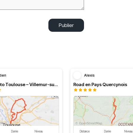
Publier
tien
Alexis
Boucle moto Toulouse – Villemur-sur-Tarn – Bessières
Road en Pays Quercynois
Durée
Niveau
Distance
Durée
Niveau