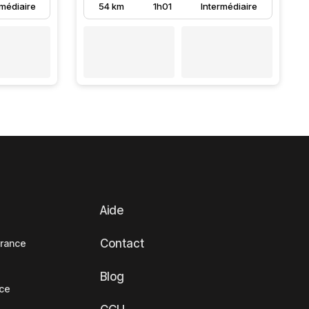
rmédiaire
54 km
1h01
Intermédiaire
Aide
Contact
France
Blog
nce