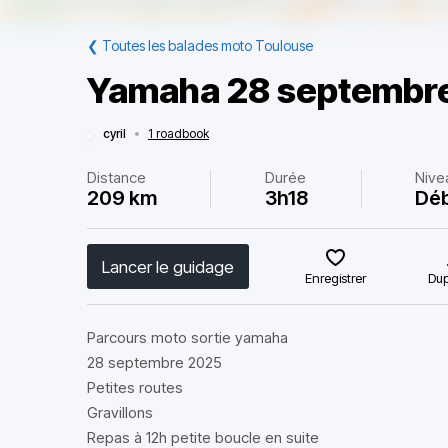
❮
Toutes les balades moto Toulouse
Yamaha 28 septembr
cyril
•
1 roadbook
Distance
Durée
Nive
209 km
3h18
Dé
Lancer le guidage
Enregistrer
Dup
Parcours moto sortie yamaha
28 septembre 2025
Petites routes
Gravillons
Repas à 12h petite boucle en suite