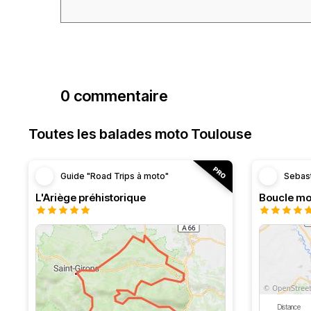
0 commentaire
Toutes les balades moto Toulouse
Guide "Road Trips à moto"
Sebas
L'Ariège préhistorique
Distance