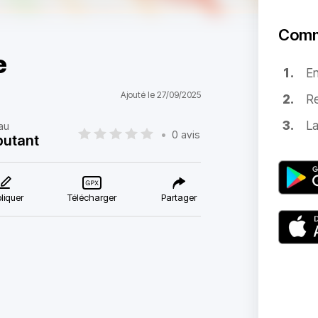
Comm
e
E
Ajouté le 27/09/2025
Re
La
au
•
0 avis
butant
liquer
Télécharger
Partager