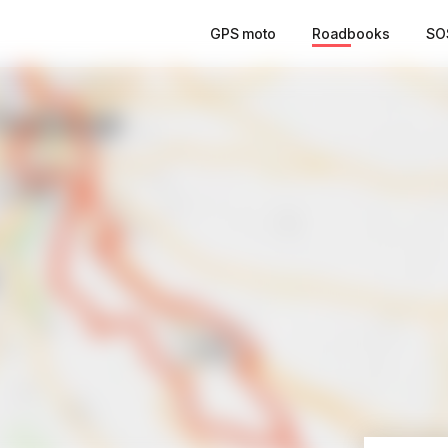
GPS moto
Roadbooks
SO