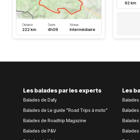
92 km
Distance
Durée
Niveau
222 km
4h09
Intermédiaire
Les balades par les experts
Les ba
Balades de Dafy
Balades
Balades de Le guide "Road Trips à moto"
Balades
Balades de Roadtrip Magazine
Balades 
Balades de P&V
Balades