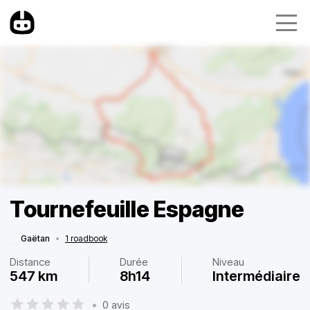
Tournefeuille Espagne
Gaëtan
•
1 roadbook
Distance
Durée
Niveau
547 km
8h14
Intermédiaire
•
0 avis