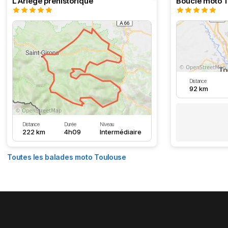
L'Ariège préhistorique
Distance
92 km
Distance
Durée
Niveau
222 km
4h09
Intermédiaire
Toutes les balades moto Toulouse