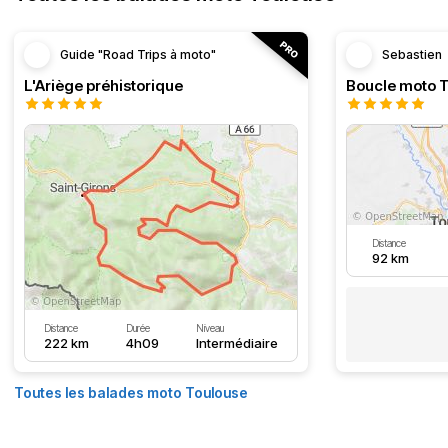
Guide "Road Trips à moto"
Sebastien
L'Ariège préhistorique
Distance
92 km
Distance
Durée
Niveau
222 km
4h09
Intermédiaire
Toutes les balades moto Toulouse