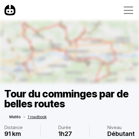
Tour du comminges par de
belles routes
Matito
•
1 roadbook
Distance
Durée
Niveau
91 km
1h27
Débutant