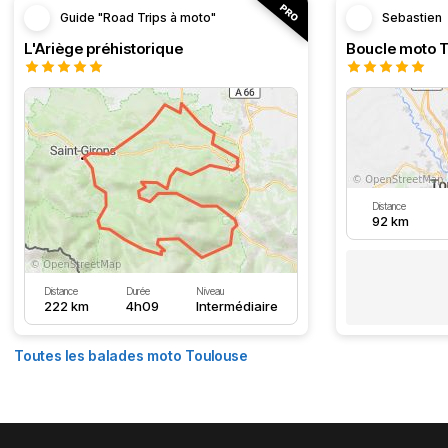
Guide "Road Trips à moto"
Sebastien
L'Ariège préhistorique
Distance
92 km
Distance
Durée
Niveau
222 km
4h09
Intermédiaire
Toutes les balades moto Toulouse