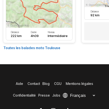
Distance
92 km
Distance
Durée
Niveau
222 km
4h09
Intermédiaire
Toutes les balades moto Toulouse
Aide
Contact
Blog
CGU
Mentions légales
Confidentialité
Presse
Jobs