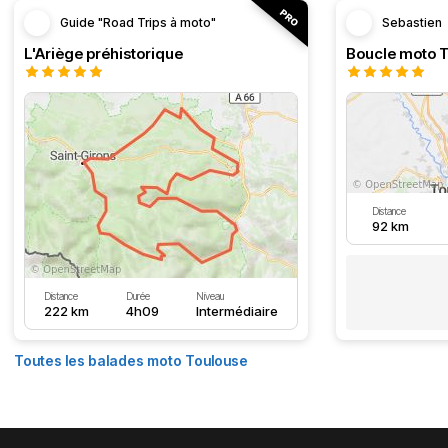
Guide "Road Trips à moto"
Sebastien
L'Ariège préhistorique
Distance
92 km
Distance
Durée
Niveau
222 km
4h09
Intermédiaire
Toutes les balades moto Toulouse