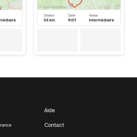
Distance
Durée
Niveau
rmédiaire
54 km
1h01
Intermédiaire
Aide
Contact
France