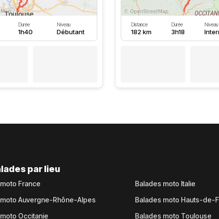
Durée
Niveau
Distance
Durée
Niveau
1h40
Débutant
182 km
3h18
Inte
lades par lieu
 moto France
Balades moto Italie
 moto Auvergne-Rhône-Alpes
Balades moto Hauts-de-
moto Occitanie
Balades moto Toulouse