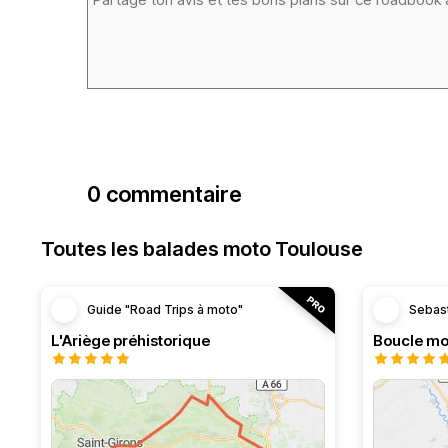
0 commentaire
Toutes les balades moto Toulouse
Guide "Road Trips à moto"
Sebas
L'Ariège préhistorique