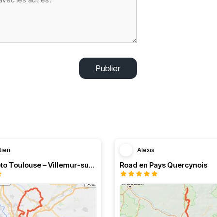
Publier
tien
Alexis
Boucle moto Toulouse – Villemur-sur-Tarn – Bessières
Road en Pays Quercynois