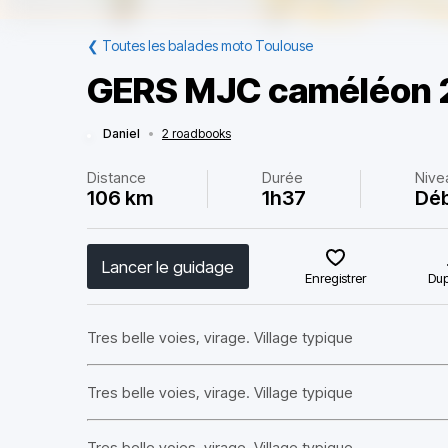
❮
Toutes les balades moto Toulouse
GERS MJC caméléon 
Daniel
•
2 roadbooks
Distance
Durée
Nive
106 km
1h37
Déb
Lancer le guidage
Enregistrer
Dup
Tres belle voies, virage. Village typique
Tres belle voies, virage. Village typique
Tres belle voies, virage. Village typique