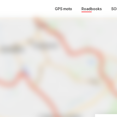
GPS moto
Roadbooks
SO