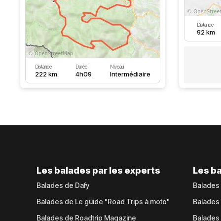
Distance
92 km
Distance
Durée
Niveau
222 km
4h09
Intermédiaire
Les balades par les experts
Les ba
Balades de Dafy
Balades
Balades de Le guide "Road Trips à moto"
Balades
Balades de Roadtrip Magazine
Balades 