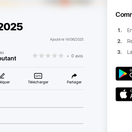
Comm
2025
E
Ajouté le 14/06/2025
Re
La
au
•
0 avis
utant
liquer
Télécharger
Partager