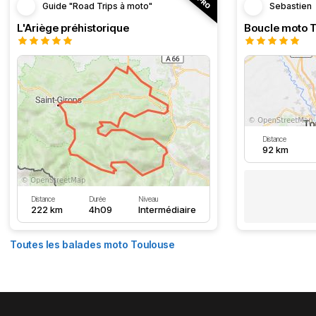
Guide "Road Trips à moto"
Sebastien
L'Ariège préhistorique
Distance
92 km
Distance
Durée
Niveau
222 km
4h09
Intermédiaire
Toutes les balades moto Toulouse