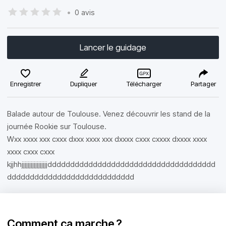
•
0 avis
Lancer le guidage
Enregistrer
Dupliquer
Télécharger
Partager
Balade autour de Toulouse. Venez découvrir les stand de la
journée Rookie sur Toulouse.
Wxx xxxx xxx cxxx dxxx xxxx xxx dxxxx cxxx cxxxx dxxxx xxxx
xxxx cxxx cxxx
kjjhhjjjjjjjjjjjjjjjjjddddddddddddddddddddddddddddddddddddd
dddddddddddddddddddddddddddd
Comment ça marche ?