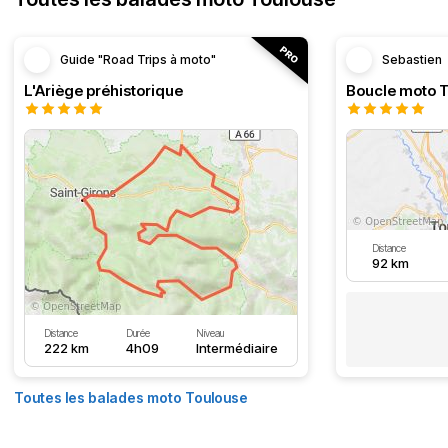
Guide "Road Trips à moto"
Sebastien
L'Ariège préhistorique
Distance
92 km
Distance
Durée
Niveau
222 km
4h09
Intermédiaire
Toutes les balades moto Toulouse