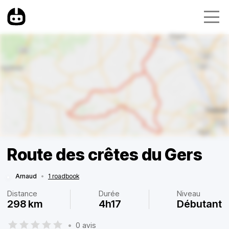
Route des crêtes du Gers
Arnaud
•
1 roadbook
Distance
Durée
Niveau
298 km
4h17
Débutant
•
0 avis