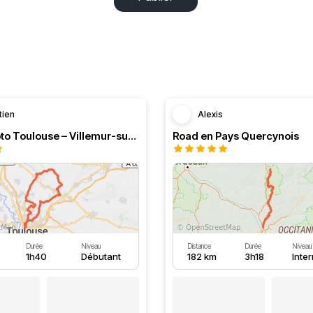
tien
Alexis
Boucle moto Toulouse – Villemur-sur-Tarn – Bessières
Road en Pays Quercynois
Durée
Niveau
Distance
Durée
Niveau
1h40
Débutant
182 km
3h18
Inte