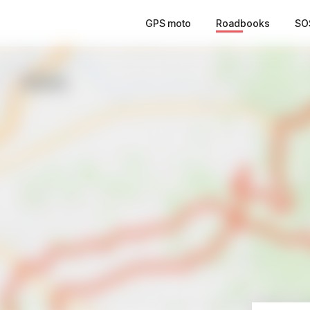
GPS moto
Roadbooks
SO