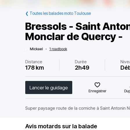
❮
Toutes les balades moto Toulouse
Bressols - Saint Anton
Monclar de Quercy -
Mickael
•
1 roadbook
Distance
Durée
Nive
178 km
2h49
Dé
Lancer le guidage
Enregistrer
Dup
Super paysage route de la corniche à Saint Antonin N
Avis motards sur la balade