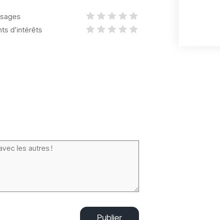
sages
nts d’intérêts
Publier