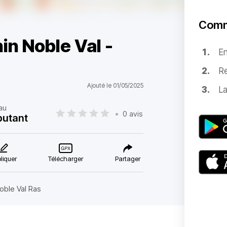
Comm
in Noble Val -
E
Re
Ajouté le 01/05/2025
La
au
•
0 avis
butant
liquer
Télécharger
Partager
oble Val Ras