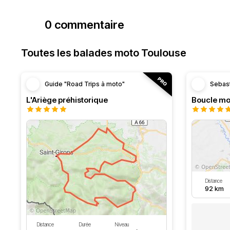
0 commentaire
Toutes les balades moto Toulouse
Guide "Road Trips à moto"
Sebas
L'Ariège préhistorique
Distance
92 km
Distance
Durée
Niveau