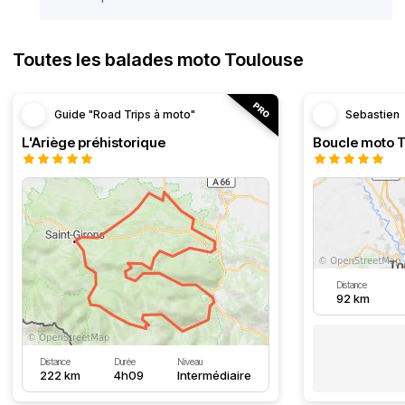
Toutes les balades moto Toulouse
Guide "Road Trips à moto"
Sebastien
L'Ariège préhistorique
Distance
92 km
Distance
Durée
Niveau
222 km
4h09
Intermédiaire