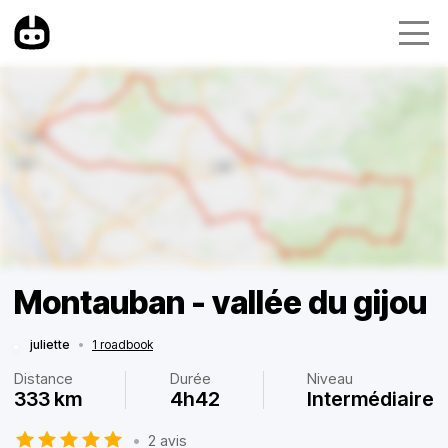
Montauban - vallée du gijou
juliette
•
1 roadbook
Distance
Durée
Niveau
333 km
4h42
Intermédiaire
•
2 avis