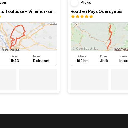
tien
Alexis
Boucle moto Toulouse – Villemur-sur-Tarn – Bessières
Road en Pays Quercynois
Durée
Niveau
Distance
Durée
Niveau
1h40
Débutant
182 km
3h18
Inte