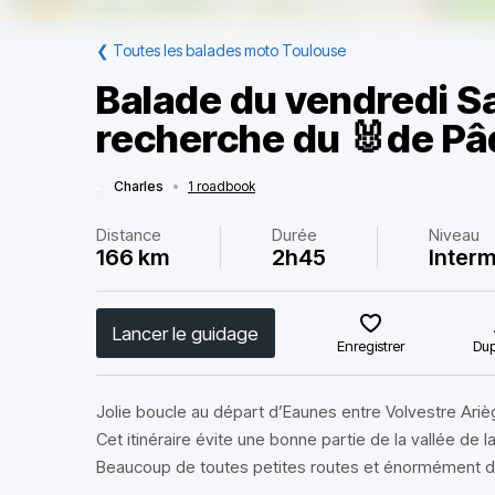
❮
Toutes les balades moto Toulouse
Balade du vendredi Sai
recherche du 🐰de P
Charles
•
1 roadbook
Distance
Durée
Niveau
166 km
2h45
Interm
Lancer le guidage
Enregistrer
Dup
Jolie boucle au départ d’Eaunes entre Volvestre Ariè
Cet itinéraire évite une bonne partie de la vallée de l
Beaucoup de toutes petites routes et énormément d