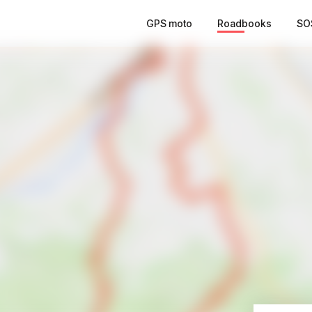
GPS moto
Roadbooks
SO