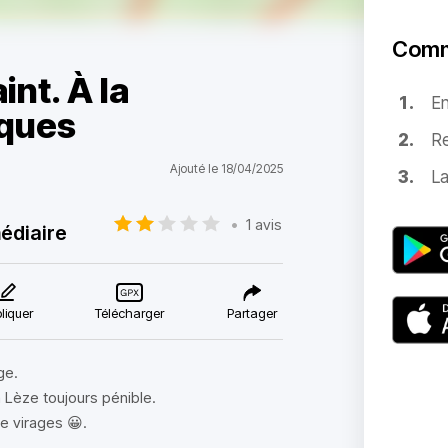
Comm
nt. À la
E
âques
Re
Ajouté le 18/04/2025
La
•
1 avis
édiaire
liquer
Télécharger
Partager
ge.
a Lèze toujours pénible.
e virages 😀.