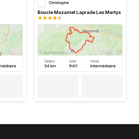
Christophe
Boucle Mazamet Laprade Les Martys
Distance
Durée
Niveau
rmédiaire
54 km
1h01
Intermédiaire