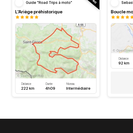
Guide "Road Trips à moto"
Sebas
L'Ariège préhistorique
Distance
92 km
Distance
Durée
Niveau
222 km
4h09
Intermédiaire