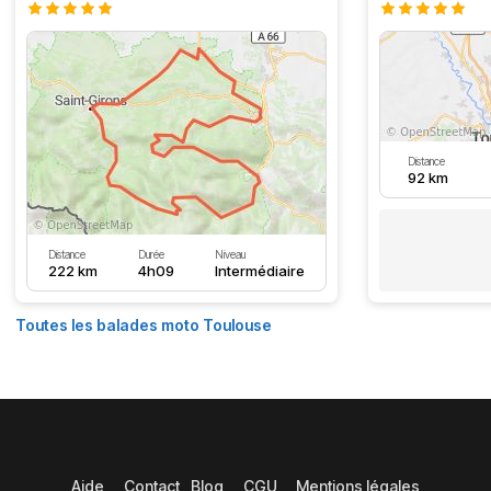
Distance
92 km
Distance
Durée
Niveau
222 km
4h09
Intermédiaire
Toutes les balades moto Toulouse
Aide
Contact
Blog
CGU
Mentions légales