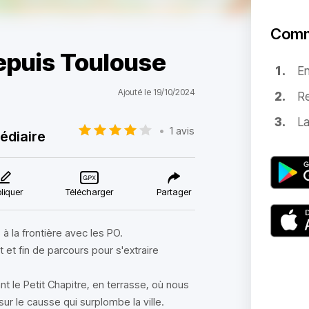
Comm
epuis Toulouse
E
Ajouté le 19/10/2024
Re
La
•
1 avis
édiaire
liquer
Télécharger
Partager
à la frontière avec les PO.
et fin de parcours pour s'extraire
nt le Petit Chapitre, en terrasse, où nous
r le causse qui surplombe la ville.