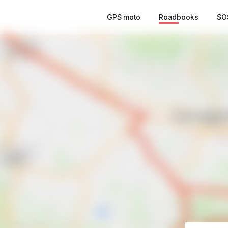
GPS moto
Roadbooks
SO