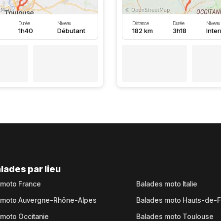
Durée
Niveau
Distance
Durée
Niveau
1h40
Débutant
182 km
3h18
Inte
lades par lieu
 moto France
Balades moto Italie
 moto Auvergne-Rhône-Alpes
Balades moto Hauts-de-
moto Occitanie
Balades moto Toulouse