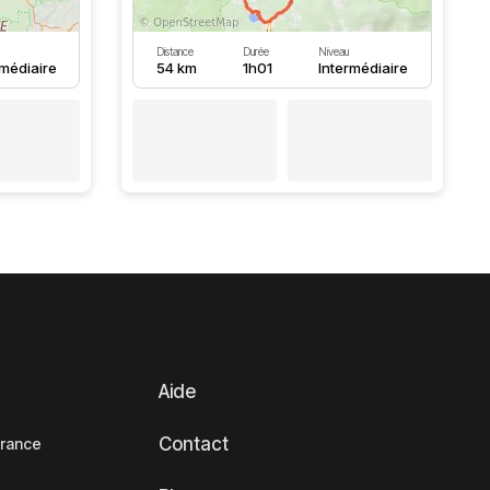
Distance
Durée
Niveau
rmédiaire
54 km
1h01
Intermédiaire
Aide
Contact
France