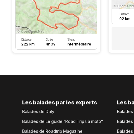
Distance
92 km
Distance
Durée
Niveau
222 km
4h09
Intermédiaire
Les balades par les experts
Les ba
Balades de Dafy
Balades
Balades de Le guide "Road Trips à moto"
Balades
Balades de Roadtrip Magazine
Balades 