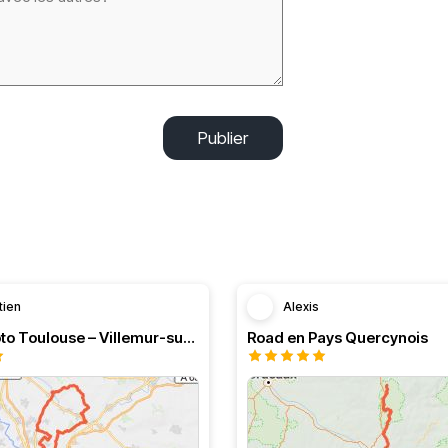
Publier
tien
Alexis
Boucle moto Toulouse – Villemur-sur-Tarn – Bessières
Road en Pays Quercynois