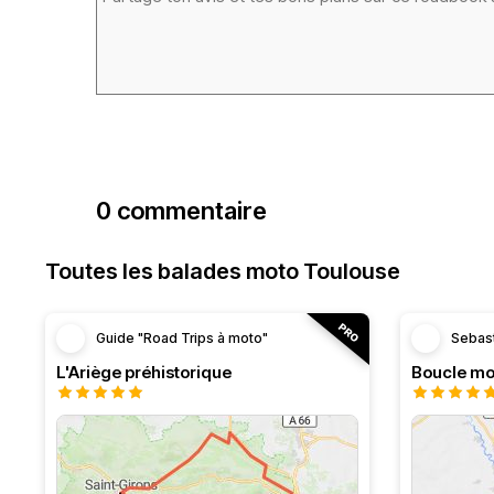
0 commentaire
Toutes les balades moto Toulouse
Guide "Road Trips à moto"
Sebas
L'Ariège préhistorique