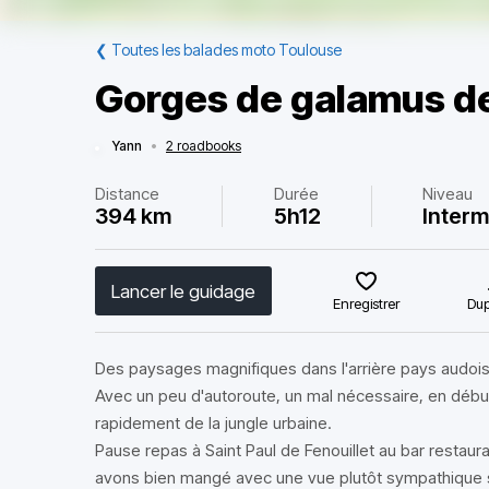
❮
Toutes les balades moto Toulouse
Gorges de galamus d
Yann
•
2 roadbooks
Distance
Durée
Niveau
394 km
5h12
Interm
Lancer le guidage
Enregistrer
Dup
Des paysages magnifiques dans l'arrière pays audois 
Avec un peu d'autoroute, un mal nécessaire, en début 
rapidement de la jungle urbaine.
Pause repas à Saint Paul de Fenouillet au bar restaura
avons bien mangé avec une vue plutôt sympathique su