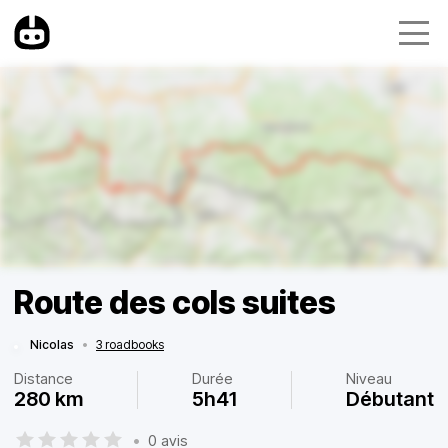
Route des cols suites
Nicolas
•
3 roadbooks
Distance
Durée
Niveau
280 km
5h41
Débutant
•
0 avis