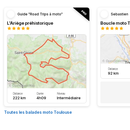
Guide "Road Trips à moto"
Sebastien
L'Ariège préhistorique
Distance
92 km
Distance
Durée
Niveau
222 km
4h09
Intermédiaire
Toutes les balades moto Toulouse