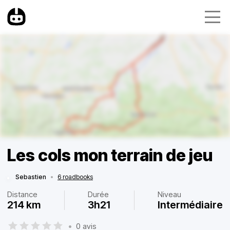
Les cols mon terrain de jeu
Sebastien
•
6 roadbooks
Distance
Durée
Niveau
214 km
3h21
Intermédiaire
•
0 avis