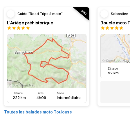
Guide "Road Trips à moto"
Sebastien
L'Ariège préhistorique
Distance
92 km
Distance
Durée
Niveau
222 km
4h09
Intermédiaire
Toutes les balades moto Toulouse