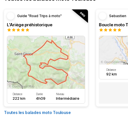
Guide "Road Trips à moto"
Sebastien
L'Ariège préhistorique
Distance
92 km
Distance
Durée
Niveau
222 km
4h09
Intermédiaire
Toutes les balades moto Toulouse