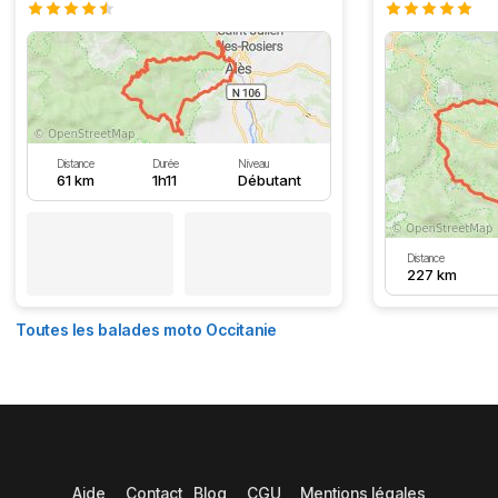
Distance
Durée
Niveau
61 km
1h11
Débutant
Distance
227 km
Toutes les balades moto Occitanie
Aide
Contact
Blog
CGU
Mentions légales