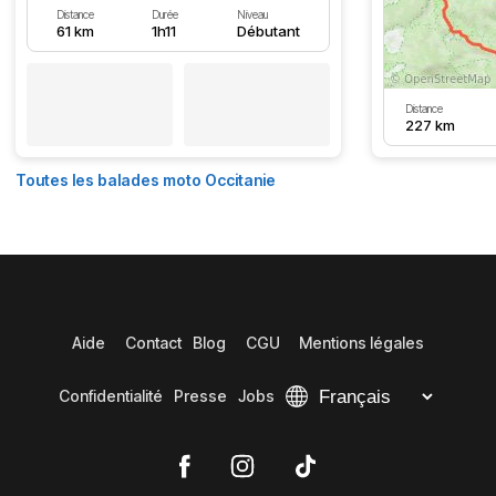
Distance
Durée
Niveau
61 km
1h11
Débutant
Distance
227 km
Toutes les balades moto Occitanie
Aide
Contact
Blog
CGU
Mentions légales
Confidentialité
Presse
Jobs