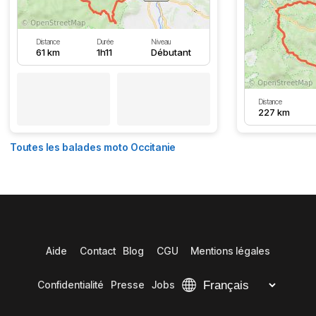
Distance
Durée
Niveau
61 km
1h11
Débutant
Distance
227 km
Toutes les balades moto Occitanie
Aide
Contact
Blog
CGU
Mentions légales
Confidentialité
Presse
Jobs