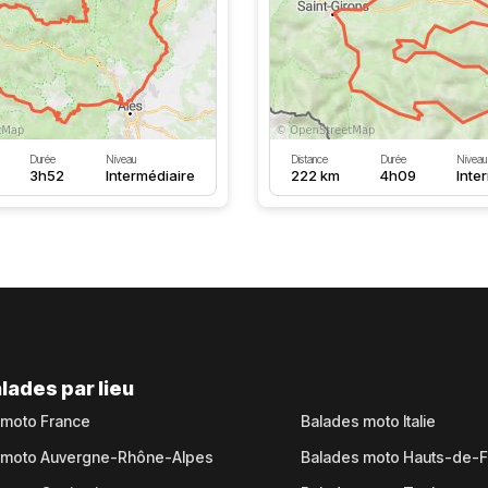
Durée
Niveau
Distance
Durée
Niveau
3h52
Intermédiaire
222 km
4h09
Inte
lades par lieu
 moto France
Balades moto Italie
 moto Auvergne-Rhône-Alpes
Balades moto Hauts-de-