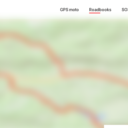
GPS moto
Roadbooks
SO