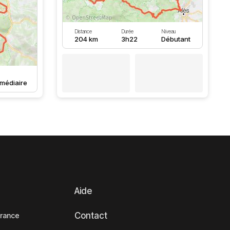
Distance
Durée
Niveau
204 km
3h22
Débutant
rmédiaire
Aide
Contact
France