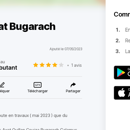
Comm
xat Bugarach
E
Re
Ajouté le 07/05/2023
La
eau
•
1 avis
butant
liquer
Télécharger
Partager
ute en travaux ( mai 2023 ) que du
es Axat Quillan Couiza Bugarach Galamus