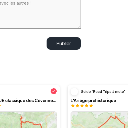
Publier
Guide "Road Trips à moto"
Le PRESQUE classique des Cévennes par Greg
L'Ariège préhistorique