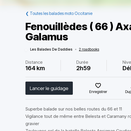
❮
Toutes les balades moto Occitanie
Fenouillèdes ( 66 ) A
Galamus
Les Balades De Daddies
•
2 roadbooks
Distance
Durée
Niv
164 km
2h59
Dé
Lancer le guidage
Enregistrer
Dup
Superbe balade sur nos belles routes du 66 et 11
Vigilance tout de même entre Belesta et Caramany ro
gravier
Toulouges col de la bataille Belesta Ansignan Caudi