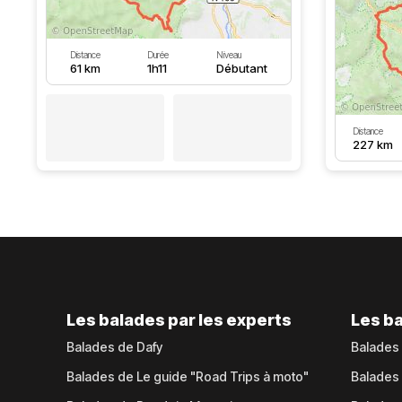
Distance
Durée
Niveau
61 km
1h11
Débutant
Distance
227 km
Les balades par les experts
Les ba
Balades de Dafy
Balades
Balades de Le guide "Road Trips à moto"
Balades