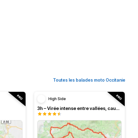
Toutes les balades moto Occitanie
High Side
3h – Virée intense entre vallées, causses et monts (HSRF24)