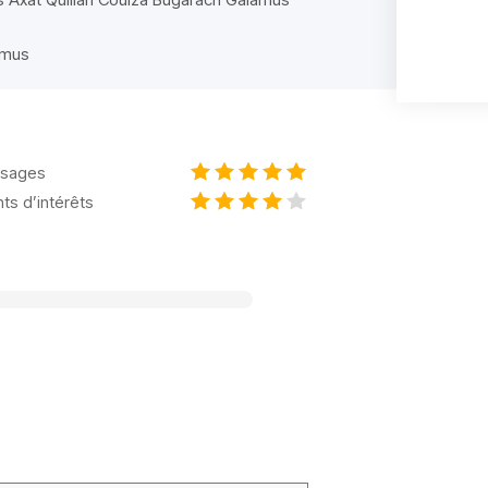
amus
sages
nts d’intérêts