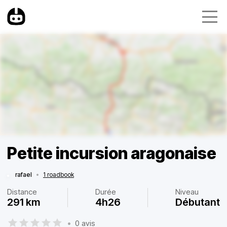
Petite incursion aragonaise
rafael
•
1 roadbook
Distance
Durée
Niveau
291 km
4h26
Débutant
•
0 avis