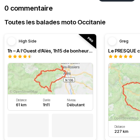
0 commentaire
Toutes les balades moto Occitanie
High Side
Greg
1h – A l’Ouest d’Alès, 1h15 de bonheur (HSRF23)
Distance
Durée
Niveau
61 km
1h11
Débutant
Distance
227 km