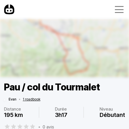
Pau / col du Tourmalet
Evan
•
1 roadbook
Distance
Durée
Niveau
195 km
3h17
Débutant
•
0 avis