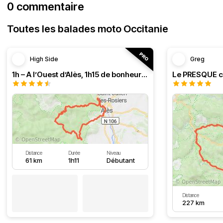
0 commentaire
Toutes les balades moto Occitanie
High Side
Greg
1h – A l’Ouest d’Alès, 1h15 de bonheur (HSRF23)
Distance
Durée
Niveau
61 km
1h11
Débutant
Distance
227 km