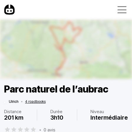
Parc naturel de l’aubrac
Ulrich
•
4 roadbooks
Distance
Durée
Niveau
201 km
3h10
Intermédiaire
•
0 avis