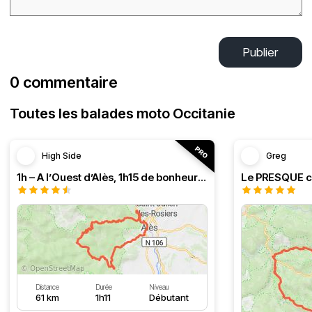
Publier
0 commentaire
Toutes les balades moto Occitanie
High Side
Greg
1h – A l’Ouest d’Alès, 1h15 de bonheur (HSRF23)
Distance
Durée
Niveau
61 km
1h11
Débutant