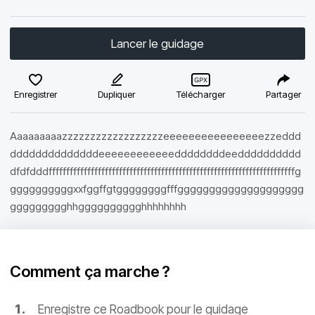
Lancer le guidage
Enregistrer
Dupliquer
Télécharger
Partager
Aaaaaaaaazzzzzzzzzzzzzzzzzzeeeeeeeeeeeeeeeezzeddd
ddddddddddddddeeeeeeeeeeeeddddddddeedddddddddd
dfdfdddffffffffffffffffffffffffffffffffffffffffffffffffffffffffffffffffffffffg
ggggggggggxxfggffgtggggggggfffgggggggggggggggggggg
ggggggggghhgggggggggghhhhhhhh
Comment ça marche ?
Enregistre ce Roadbook pour le guidage