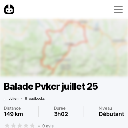
Balade Pvkcr juillet 25
Julien
•
6 roadbooks
Distance
Durée
Niveau
149 km
3h02
Débutant
•
0 avis