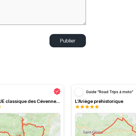
Publier
Guide "Road Trips à moto"
Le PRESQUE classique des Cévennes par Greg
L'Ariège préhistorique