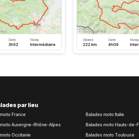
Durée
Niveau
Distance
Durée
Niveau
3h52
Intermédiaire
222 km
4h09
Inte
lades par lieu
 moto France
Balades moto Italie
 moto Auvergne-Rhône-Alpes
Balades moto Hauts-de-
moto Occitanie
Balades moto Toulouse