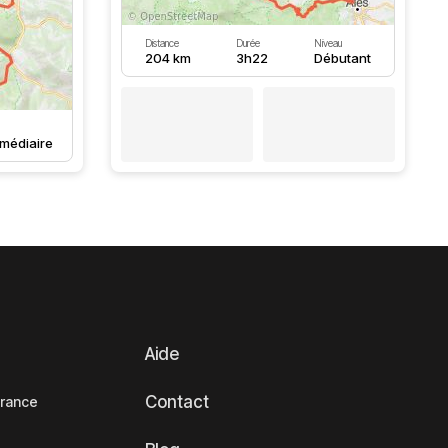
Distance
Durée
Niveau
204 km
3h22
Débutant
rmédiaire
Aide
Contact
France