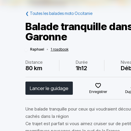
❮
Toutes les balades moto Occitanie
Balade tranquille dans 
Garonne
Raphael
•
1 roadbook
Distance
Durée
Nive
80 km
1h12
Déb
Lancer le guidage
Enregistrer
Dup
Une balade tranquille pour ceux qui voudraient découvr
cachés dans la région
Ce trajet est parfait si vous aimez cruiser sur de pet
magnifiques paysages dans le sud de la France