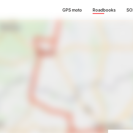
GPS moto
Roadbooks
SO