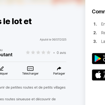
Comm
le lot et
E
Re
Ajouté le 06/07/2025
La
au
•
0 avis
utant
liquer
Télécharger
Partager
ir de petites routes et de petits villages
ites routes sinueuse et découvrir de