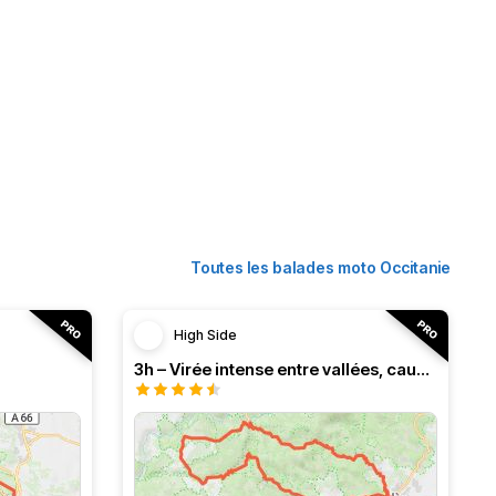
Toutes les balades moto Occitanie
High Side
3h – Virée intense entre vallées, causses et monts (HSRF24)