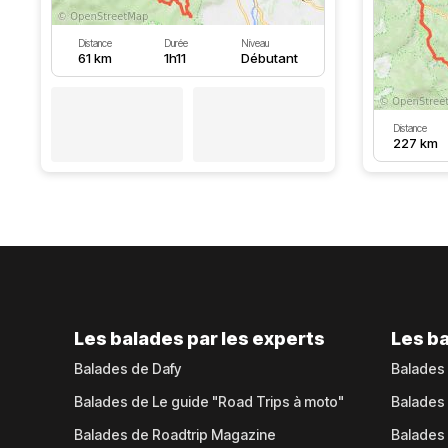
Distance
Durée
Niveau
61 km
1h11
Débutant
Distance
227 km
Les balades par les experts
Les ba
Balades de Dafy
Balades
Balades de Le guide "Road Trips à moto"
Balades
Balades de Roadtrip Magazine
Balades 