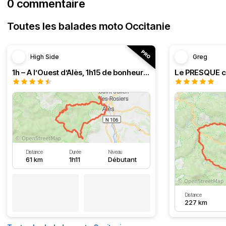
0 commentaire
Toutes les balades moto Occitanie
High Side
Greg
1h – A l’Ouest d’Alès, 1h15 de bonheur (HSRF23)
Distance
Durée
Niveau
61 km
1h11
Débutant
Distance
227 km