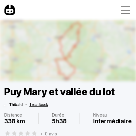
Puy Mary et vallée du lot
Thibald
•
1 roadbook
Distance
Durée
Niveau
338 km
5h38
Intermédiaire
•
0 avis