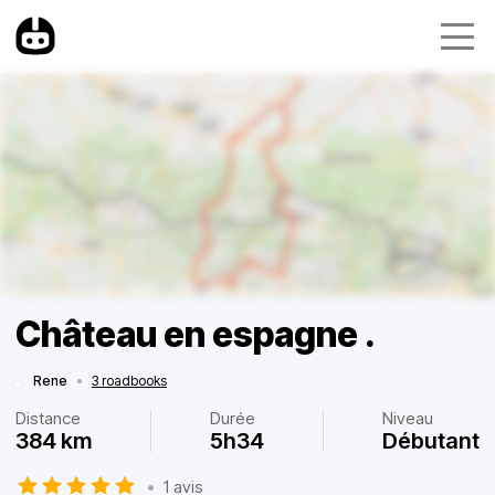
Château en espagne .
Rene
•
3 roadbooks
Distance
Durée
Niveau
384 km
5h34
Débutant
•
1 avis