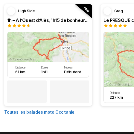
High Side
Greg
1h – A l’Ouest d’Alès, 1h15 de bonheur (HSRF23)
Distance
Durée
Niveau
61 km
1h11
Débutant
Distance
227 km
Toutes les balades moto Occitanie