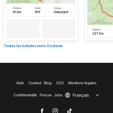
Distance
Durée
Niveau
61 km
1h11
Débutant
Distance
227 km
Toutes les balades moto Occitanie
Aide
Contact
Blog
CGU
Mentions légales
Confidentialité
Presse
Jobs