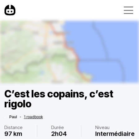
C’est les copains, c’est
rigolo
Paul
•
1 roadbook
Distance
Durée
Niveau
97 km
2h04
Intermédiaire