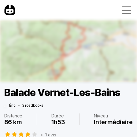
Balade Vernet-Les-Bains
Éric
•
3 roadbooks
Distance
Durée
Niveau
86 km
1h53
Intermédiaire
•
1 avis